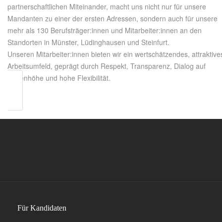
partnerschaftlichen Miteinander, macht uns nicht nur für unsere
Mandanten zu einer der ersten Adressen, sondern auch für unsere
mehr als 130 Berufsträger:innen und Mitarbeiter:innen an den
Standorten in Münster, Lüdinghausen und Steinfurt.
Unseren Mitarbeiter:innen bieten wir ein wertschätzendes, attraktive
Arbeitsumfeld, geprägt durch Respekt, Transparenz, Dialog auf
Augenhöhe und hohe Flexibilität.
Für Kandidaten