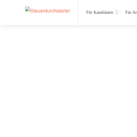
Für Kandidaten
Für Ar
Werde ein Steue
Finde deinen Ausbildungs-
Was suchst du?