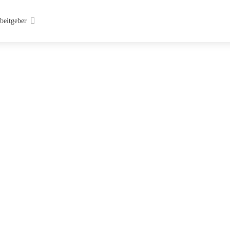
beitgeber
rdurchstarter
 oder Praktikumsplatz als
Bilanzbuchha
|
Wo?