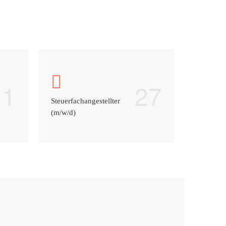
1
27
Steuerfachangestellter
(m/w/d)