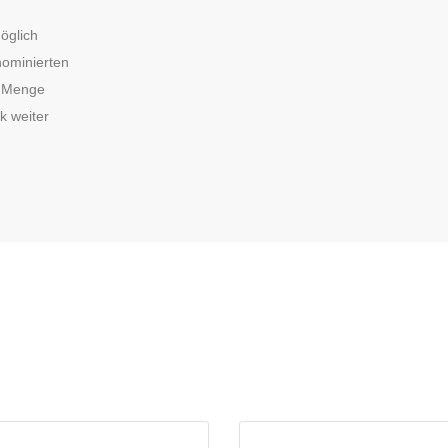
öglich
nominierten
e Menge
k weiter