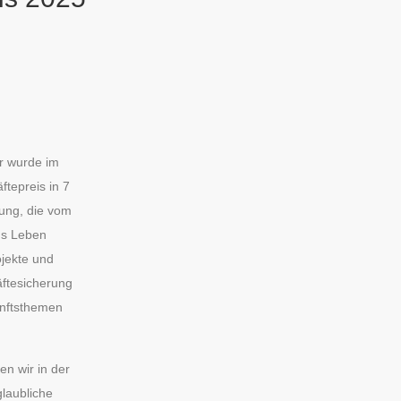
ar wurde im
tepreis in 7
ung, die vom
ns Leben
ojekte und
äftesicherung
unftsthemen
en wir in der
glaubliche