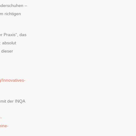
inderschuhen –
m richtigen
r Praxis“, das
: absolut
l dieser
/Innovatives-
 mit der INQA
-
eine-