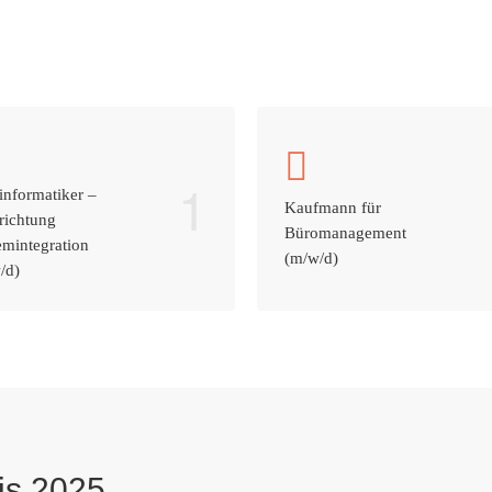
1
informatiker –
Kaufmann für
richtung
Büromanagement
emintegration
(m/w/d)
/d)
is 2025