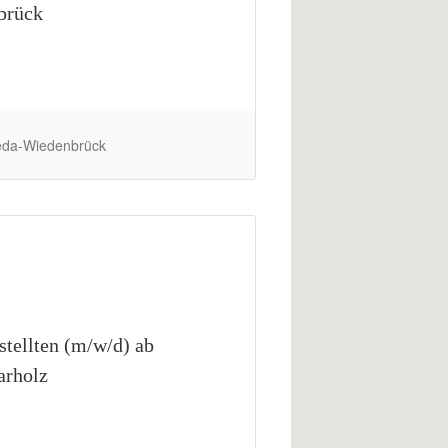
brück
heda-Wiedenbrück
tellten (m/w/d) ab
arholz