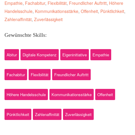
Empathie
,
Fachabitur
,
Flexibilität
,
Freundlicher Auftritt
,
Höhere
Handelsschule
,
Kommunikationsstärke
,
Offenheit
,
Pünktlichkeit
,
Zahlenaffinität
,
Zuverlässigkeit
Gewünschte Skills:
Abitur
Digitale Kompetenz
Eigeninitiative
Empathie
Fachabitur
Flexibilität
Freundlicher Auftritt
Höhere Handelsschule
Kommunikationsstärke
Offenheit
Pünktlichkeit
Zahlenaffinität
Zuverlässigkeit