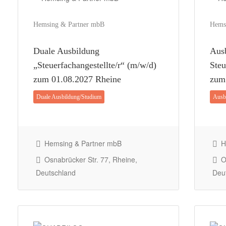
Hemsing & Partner mbB
Hems
Duale Ausbildung
Aus
„Steuerfachangestellte/r“ (m/w/d)
Steu
zum 01.08.2027 Rheine
zum
Duale Ausbildung/Studium
Ausb
Hemsing & Partner mbB
H
Osnabrücker Str. 77, Rheine,
Os
Deutschland
Deu