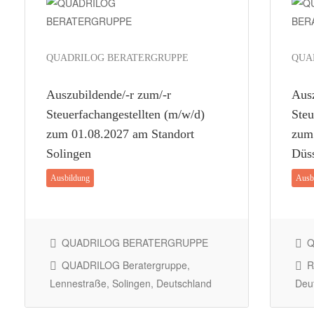
QUADRILOG BERATERGRUPPE
QUA
Auszubildende/-r zum/-r
Ausz
Steuerfachangestellten (m/w/d)
Steu
zum 01.08.2027 am Standort
zum
Solingen
Düss
Ausbildung
Ausb
QUADRILOG BERATERGRUPPE
Q
QUADRILOG Beratergruppe,
Ra
Lennestraße, Solingen, Deutschland
Deu