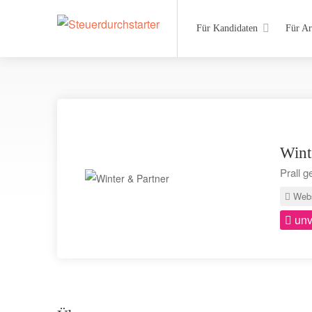
Für Kandidaten
Für Ar
Wint
Prall g
Webs
unv