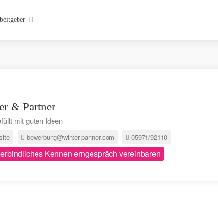
beitgeber
er & Partner
efüllt mit guten Ideen
ite
bewerbung@winter-partner.com
05971/92110
erbindliches Kennenlerngespräch vereinbaren