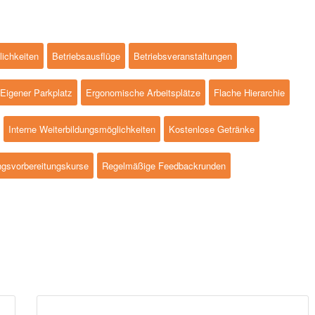
lichkeiten
Betriebsausflüge
Betriebsveranstaltungen
Eigener Parkplatz
Ergonomische Arbeitsplätze
Flache Hierarchie
Interne Weiterbildungsmöglichkeiten
Kostenlose Getränke
ngsvorbereitungskurse
Regelmäßige Feedbackrunden