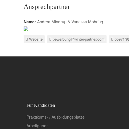
Ansprechpartner
Name:
Andrea Mindrup & Vanessa Mohring
Website
bewerbung@winter-partner.com
05971/9
Für Kandidaten
Praktikums- / Ausbildungsplätze
Arbeitgeber