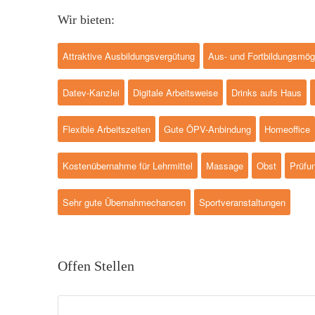
Wir bieten:
Attraktive Ausbildungsvergütung
Aus- und Fortbildungsmög
Datev-Kanzlei
Digitale Arbeitsweise
Drinks aufs Haus
Flexible Arbeitszeiten
Gute ÖPV-Anbindung
Homeoffice
Kostenübernahme für Lehrmittel
Massage
Obst
Prüfu
Sehr gute Übernahmechancen
Sportveranstaltungen
Offen Stellen