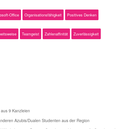
osoft-Office
Organisationsfähigkeit
Positives Denken
beitsweise
Teamgeist
Zahlenaffinität
Zuverlässigkeit
 aus 9 Kanzleien
anderen Azubis/Dualen Studenten aus der Region